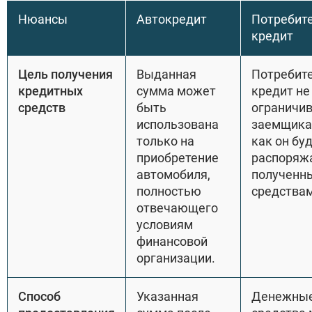
Нюансы
Автокредит
Потребит
кредит
Цель получения
Выданная
Потребит
кредитных
сумма может
кредит не
средств
быть
ограничи
использована
заемщика 
только на
как он бу
приобретение
распоряж
автомобиля,
полученн
полностью
средствам
отвечающего
условиям
финансовой
организации.
Способ
Указанная
Денежны