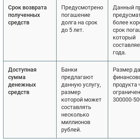
Срок возврата
Предусмотрено
Данный п
полученных
погашение
предусма
средств
долга на срок
более кор
до 5 лет.
срок пога
который
составляе
года.
Доступная
Банки
Размер д
сумма
предлагают
финансов
денежных
данную услугу,
продукта 
средств
размер
ограниче
которой может
300000-50
составлять
несколько
миллионов
рублей.