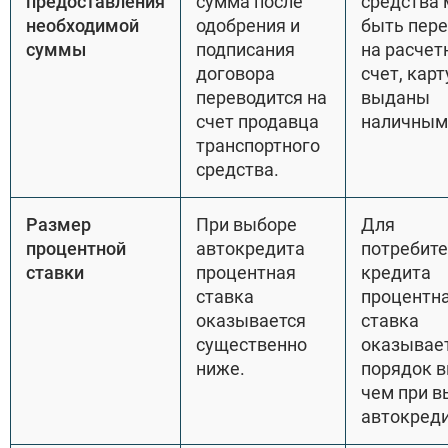
предоставления
сумма после
средства 
необходимой
одобрения и
быть пер
суммы
подписания
на расчет
договора
счет, карт
переводится на
выданы
счет продавца
наличным
транспортного
средства.
Размер
При выборе
Для
процентной
автокредита
потребите
ставки
процентная
кредита
ставка
процентн
оказывается
ставка
существенно
оказывает
ниже.
порядок 
чем при в
автокреди