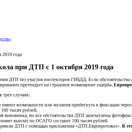
дства
я 2019 года
ла при ДТП с 1 октября 2019 года
ия ДТП без участия инспекторов ГИБДД. Если обстоятельства а
тированно претендует на страховое возмещение ущерба
.
Европро
 трех случаях:
е имеют возможности или желания прибегнуть к фиксации чере
100 тысяч рублей.
й виновника, но все обстоятельства ДТП запечатлены фотофикса
лимит выплат по ОСАГО составит 100 тысяч рублей.
формили ДТП с помощью приложения «ДТП.Европротокол».
В эт