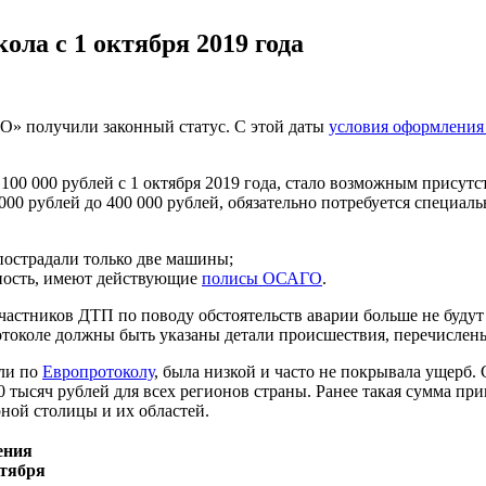
ла с 1 октября 2019 года
» получили законный статус. С этой даты
условия оформлени
00 000 рублей с 1 октября 2019 года, стало возможным присутс
000 рублей до 400 000 рублей, обязательно потребуется специа
пострадали только две машины;
нность, имеют действующие
полисы ОСАГО
.
 участников ДТП по поводу обстоятельств аварии больше не буд
ротоколе должны быть указаны детали происшествия, перечисле
ели по
Европротоколу
, была низкой и часто не покрывала ущерб.
 тысяч рублей для всех регионов страны. Ранее такая сумма пр
ной столицы и их областей.
ения
ктября