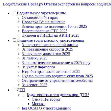
Водительские Права.ру
Ответы экспертов на вопросы водител
Водительское удостоверение
Остановили без прав
Проверка ВУ на лишение
Замена прав по истечении 10 лет 2025
Восстановление СТС 2025
Экзамен в ГИБДД на АКПП 2025
Лишение водительского удостоверения
За пересечение сплошной линии
За превышение скорости 2025
За неуплату алиментов 2025
За пьянку 2025
За наркотическое опьянение в 2025 году
За учет у нарколога
Езда без прав после лишения 2025
Суд по лишению водительских прав 2025
Отстранение от управления автомобилем
За ксенон 2025
ДТП
Куда звонить и что делать при ДТП?
Санкт-Петербург
Москва
Без ОСАГО у пострадавшего