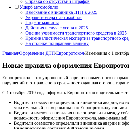
Справка об отсутствии штрафов
Ущерб автомобилю
Взыскание с виновника ДТП в 2025
Украли номера с автомобиля
Поджог машины
Действия в случае угона в 2025
Оценка уязвимости транспортного средства в 2025
Криминалистическая экспертиза транспортного сре
На стоянке поцарапали машину
Главная
/
Оформление ДТП
/
Европротокол
/
Изменения с 1 октябр
Новые правила оформления Европротоко
Европротокол – это упрощенный вариант совместного оформлен
нарушений и отправлено в срок – пострадавшая сторона гаран
С 1 октября 2019 года оформить Европротокол водитель может в
Водители совместно определили виновника аварии, но н
максимальный размер выплат по Европротоколу составит 
Водители имеют разногласия и не определили между собо
возможность оформления Европротокола, максимальный 
Водители совместно определили виновника аварии и о
Европротоколу составит 400 тысяч рублей.