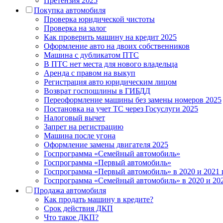
Претензия 2025
Покупка автомобиля
Проверка юридической чистоты
Проверка на залог
Как проверить машину на кредит 2025
Оформление авто на двоих собственников
Машина с дубликатом ПТС
В ПТС нет места для нового владельца
Аренда с правом на выкуп
Регистрация авто юридическим лицом
Возврат госпошлины в ГИБДД
Переоформление машины без замены номеров 2025
Постановка на учет ТС через Госуслуги 2025
Налоговый вычет
Запрет на регистрацию
Машина после угона
Оформление замены двигателя 2025
Госпрограмма «Семейный автомобиль»
Госпрограмма «Первый автомобиль»
Госпрограмма «Первый автомобиль» в 2020 и 2021 
Госпрограмма «Семейный автомобиль» в 2020 и 20
Продажа автомобиля
Как продать машину в кредите?
Срок действия ДКП
Что такое ДКП?