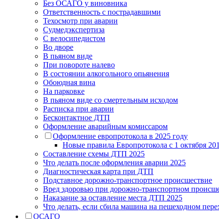
Без ОСАГО у виновника
Ответственность с пострадавшими
Техосмотр при аварии
Судмедэкспертиза
С велосипедистом
Во дворе
В пьяном виде
При повороте налево
В состоянии алкогольного опьянения
Обоюдная вина
На парковке
В пьяном виде со смертельным исходом
Расписка при аварии
Бесконтактное ДТП
Оформление аварийным комиссаром
Оформление европротокола в 2025 году
Новые правила Европротокола с 1 октября 201
Составление схемы ДТП 2025
Что делать после оформления аварии 2025
Диагностическая карта при ДТП
Подставное дорожно-транспортное происшествие
Вред здоровью при дорожно-транспортном происш
Наказание за оставление места ДТП 2025
Что делать, если сбила машина на пешеходном пере
ОСАГО