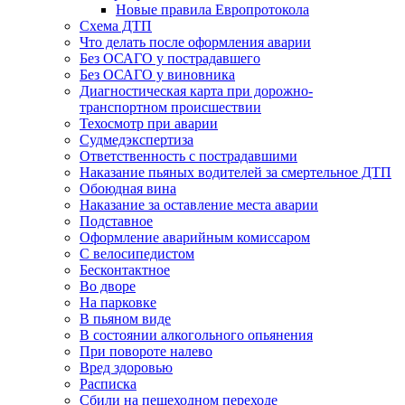
Новые правила Европротокола
Схема ДТП
Что делать после оформления аварии
Без ОСАГО у пострадавшего
Без ОСАГО у виновника
Диагностическая карта при дорожно-
транспортном происшествии
Техосмотр при аварии
Судмедэкспертиза
Ответственность с пострадавшими
Наказание пьяных водителей за смертельное ДТП
Обоюдная вина
Наказание за оставление места аварии
Подставное
Оформление аварийным комиссаром
С велосипедистом
Бесконтактное
Во дворе
На парковке
В пьяном виде
В состоянии алкогольного опьянения
При повороте налево
Вред здоровью
Расписка
Сбили на пешеходном переходе