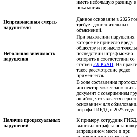
иметь небольшую разницу в
показаниях.
Данное основание в 2025 го
Непредвиденная смерть
требует дополнительных
нарушителя
объяснений.
При выявлении нарушения,
которое не принесло вреда
обществу и не имело тяжел
Небольшая значимость
последствий штраф можно
нарушения
оспорить в соответствии со
статьей
2.9 КоАП
. На практ
такое рассмотрение редко
применяется.
В ходе составления протоко
инспектор может заполнить
документ с совершением гр
ошибок, что является серье
основанием для обжаловани
штрафа ГИБДД в 2025 году.
Наличие процессуальных
К примеру, сотрудник ГИБ
нарушений
выписал штраф за остановку
запрещенном месте и при
внесении данных указал