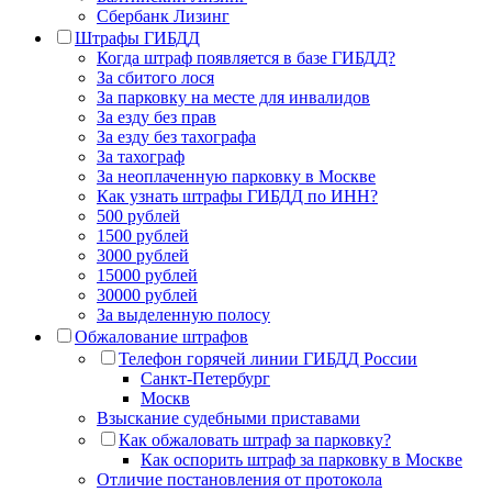
Сбербанк Лизинг
Штрафы ГИБДД
Когда штраф появляется в базе ГИБДД?
За сбитого лося
За парковку на месте для инвалидов
За езду без прав
За езду без тахографа
За тахограф
За неоплаченную парковку в Москве
Как узнать штрафы ГИБДД по ИНН?
500 рублей
1500 рублей
3000 рублей
15000 рублей
30000 рублей
За выделенную полосу
Обжалование штрафов
Телефон горячей линии ГИБДД России
Санкт-Петербург
Москв
Взыскание судебными приставами
Как обжаловать штраф за парковку?
Как оспорить штраф за парковку в Москве
Отличие постановления от протокола