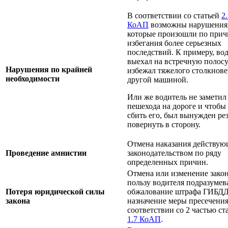
В соответствии со статьей
2
КоАП
возможны нарушения
которые произошли по прич
избегания более серьезных
последствий. К примеру, во
выехал на встречную полосу
Нарушения по крайней
избежал тяжелого столкнове
необходимости
другой машиной.
Или же водитель не заметил
пешехода на дороге и чтобы
сбить его, был вынужден ре
повернуть в сторону.
Отмена наказания действу
Проведение амнистии
законодательством по ряду
определенных причин.
Отмена или изменение закон
пользу водителя подразумев
Потеря юридической силы
обжалование штрафа ГИБДД
закона
назначение меры пресечения
соответствии со 2 частью ст
1.7 КоАП
.