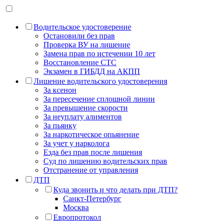
Водительское удостоверение
Остановили без прав
Проверка ВУ на лишение
Замена прав по истечении 10 лет
Восстановление СТС
Экзамен в ГИБДД на АКПП
Лишение водительского удостоверения
За ксенон
За пересечение сплошной линии
За превышение скорости
За неуплату алиментов
За пьянку
За наркотическое опьянение
За учет у нарколога
Езда без прав после лишения
Суд по лишению водительских прав
Отстранение от управления
ДТП
Куда звонить и что делать при ДТП?
Санкт-Петербург
Москва
Европротокол