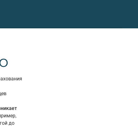
ГО
рахования
цев
зникает
ример,
гой до