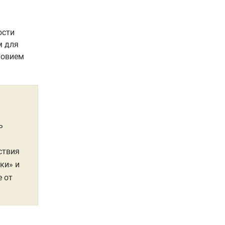
ости
м для
ловием
ь
ствия
ки» и
 от