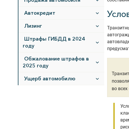
Продажа автомобиля
Усло
Автокредит
Лизинг
Транзитны
автогражд
Штрафы ГИБДД в 2024
автовлад
году
предусма
Обжалование штрафов в
2025 году
Транзит
Ущерб автомобилю
позволя
во всех
Усл
кла
вре
рис