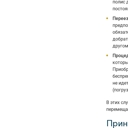
полис 
постоя
Переез
предпо
обязат
добрат
другом
Процед
которы
Приобр
беспре
не иде
(погру
В этих сл
перемещат
Прин