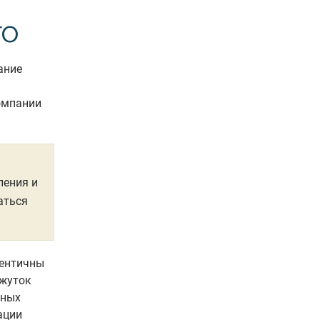
ГО
ание
омпании
ления и
аться
дентичны
ежуток
нных
ации