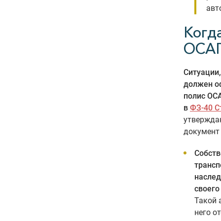
авт
Когд
ОСА
Ситуации,
должен о
полис ОС
в
ФЗ-40 С
утвержда
документ 
Собств
трансп
наслед
своего
Такой 
него о