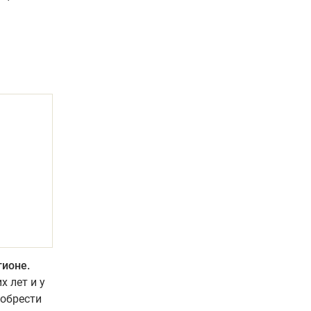
гионе.
х лет и у
иобрести