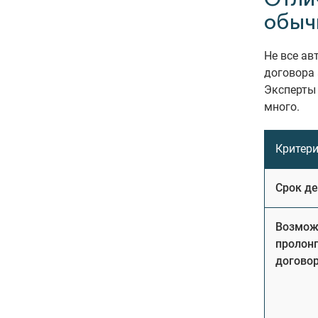
обыч
Не все ав
договора 
Эксперты
много.
Критер
Срок д
Возмож
пролон
догово