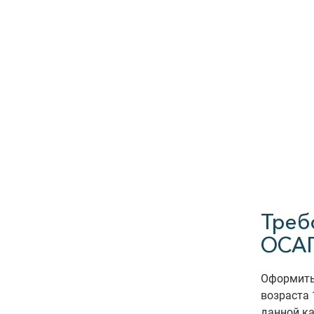
Треб
ОСА
Оформить
возраста 
данной ка