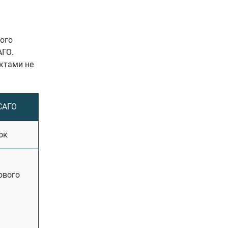
кого
АГО.
ктами не
САГО
ок
ового