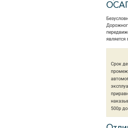
ОСА
Безусловн
Дорожног
передвиж
является 
Срок де
промежу
автомоб
эксплуа
приравн
наказы
500р до
Отли