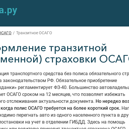
а.ру
ОСАГО
/
Транзитное ОСАГО
рмление транзитной
еменной) страховки ОСА
ция транспортного средства без полиса обязательного ст
а законодательством РФ. Обязательное приобретение
жданки» регламентирует ФЗ-40. Большинство автовладель
ет ОСАГО сроком на 12 месяцев, что позволяет избежать
ого отслеживания актуальности документа.
Но нередко во
 когда полис ОСАГО требуется на более короткий срок.
Нап
ходимо перегнать авто из одного населенного пункта в дру
остановки на учет в отделении ГИБДД. Здесь на помощь
ику или водителю приходит транзитная страховка ОСАГО.