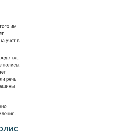
того им
ет
на учет в
редства,
е полисы.
яет
ли речь
машины
нно
мления.
олис