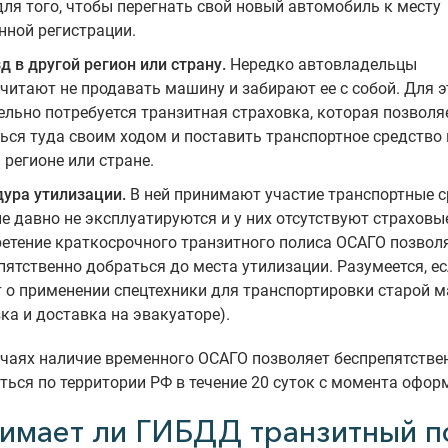
для того, чтобы перегнать свой новый автомобиль к месту
нной регистрации.
д в другой регион или страну.
Нередко автовладельцы
читают не продавать машину и забирают ее с собой. Для э
ельно потребуется транзитная страховка, которая позволя
ься туда своим ходом и поставить транспортное средство 
 регионе или стране.
ура утилизации.
В ней принимают участие транспортные с
е давно не эксплуатируются и у них отсутствуют страховы
етение краткосрочного транзитного полиса ОСАГО позвол
пятственно добраться до места утилизации. Разумеется, ес
т о применении спецтехники для транспортировки старой 
зка и доставка на эвакуаторе).
учаях наличие временного ОСАГО позволяет беспрепятстве
ься по территории РФ в течение 20 суток с момента офор
имает ли ГИБДД транзитный п