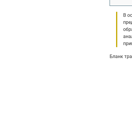
В о
пре
обр
ана
при
Бланк тра