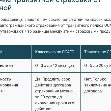
ной
товладельцы знают в чем заключается отличие классичес
автогражданского страхования от транзитного полиса ОС
 утверждают, что разницы между этими страховыми проду
ий
Классическое ОСАГО
Транзитное О
ействия
От 3-х до 12 месяцев
От 5 до 20 сут
ность
Да. Продлить срок
Нет. Только
гирования
действия договора
заключение н
ра
страхования можно
договора.
за 30 суток до
окончания срока его
действия.