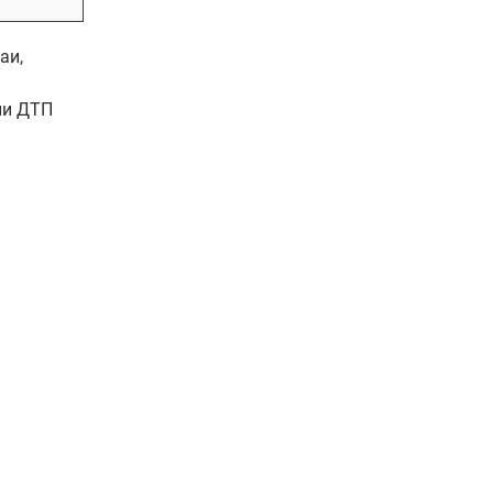
аи,
ии ДТП