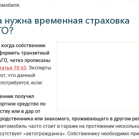
омобиля.
а нужна временная страховка
ГО?
 когда собственник
формить транзитный
АГО, четко прописаны
татья 10 п3
.
Эксперты
ют, что данный
потребуется, если:
енник получил
ортное средство по
ству или в дар от
 родственника или знакомого, проживающего в другом ре
автомобиль часто стоит в гараже на протяжении нескольки
тсутствует «автогражданка». Собственнику необходимо пр