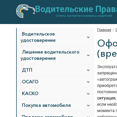
Водительские Прав
Ответы экспертов на вопросы водителей
Главная
/
Водительское
удостоверение
Офо
(вр
Лишение водительского
удостоверения
Эксплуата
ДТП
запрещен
«автогра
ОСАГО
приобрета
постоянн
КАСКО
ситуация,
если необ
Покупка автомобиля
момента п
собственн