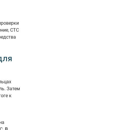
проверки
ние, СТС
редства
для
льцах
ль. Затем
оге к
на
ТС.
В