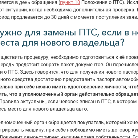
яется в день обращения (
пункт 10
Положения о ПТС). Иск
т ситуации, когда необходима дополнительная проверка. 
риод продлевается до 30 дней с момента поступления заяв
нужно для замены ПТС, если в 
места для нового владельца?
ществить процедуру, необходимо подготовиться к её пров
ередь предстоит собрать пакет документов. Он перечисле
 о ПТС. Здесь говорится, что для получения нового паспо
ного средства достаточно предоставить паспорт автомоб
ельно при себе нужно иметь удостоверение личности, чт
ить, что в уполномоченный орган действительно обращает
Правила актуальны, если человек вписан в ПТС, в котором
сь место для нового владельца авто.
олномоченный орган обращается покупатель, который хоче
трировать машину, при себе необходимо иметь договор ку
Документ демонстрирует наличие права собственности. Е