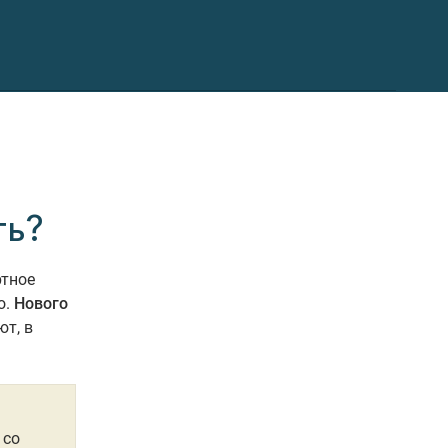
ть?
ртное
о.
Нового
т, в
 со