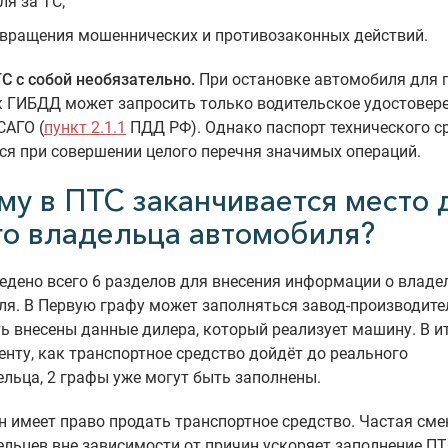
ля за ТС;
вращения мошеннических и противозаконных действий.
С с собой необязательно.
При остановке автомобиля для 
 ГИБДД может запросить только водительское удостовере
САГО (
пункт 2.1.1
ПДД РФ). Однако паспорт технического с
ся при совершении целого перечня значимых операций.
му в ПТС заканчивается место 
го владельца автомобиля?
едено всего 6 разделов для внесения информации о владе
я. В Первую графу может заполняться завод-производите
ь внесены данные дилера, который реализует машину. В ит
нту, как транспортное средство дойдёт до реального
льца, 2 графы уже могут быть заполнены.
 имеет право продать транспортное средство. Частая сме
льцев вне зависимости от причин ускоряет заполнение П