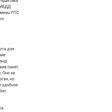
 практике
 ГИБДД
амены ПТС
ко
ста для
ние
льцу
вив пакет
.
Оно не
рган, но
т удобное
бно
а,