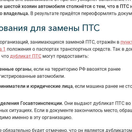
е шестой хозяин автомобиля столкнётся с тем, что в ПТС 
о владельца.
В результате придётся переоформлять докум
ования для замены ПТС
 организаций, занимающихся заменой ПТС, отражён в
пунк
а 1
положения о паспортах транспортных средств. Так в д
, что
дубликат ПТС
могут предоставить:
енные органы
, если на территорию РФ ввозятся ранее
гистрированные автомобили.
иниматели и юридические лица
, если машина ранее не ст
деления Госавтоинспекции.
Они выдают дубликат ПТС во 
ных ситуациях. Если в документе закончилось место, обра
димо именно в эту организацию.
е обязательно будет отмечено, что он является дубликатом