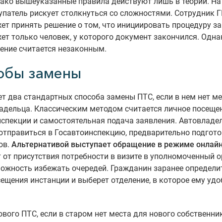
ако вышеуказанные правила действуют лишь в теории. На
упатель рискует столкнуться со сложностями. Сотрудник
ет принять решение о том, что инициировать процедуру з
ет только человек, у которого документ закончился. Одна
ение считается незаконным.
обы замены
т два стандартных способа замены ПТС, если в нем нет ме
адельца. Классическим методом считается личное посеще
спекции и самостоятельная подача заявления. Автовладе
отправиться в Госавтоинспекцию, предварительно подгото
ов.
Альтернативой выступает обращение в режиме онлайн
 от присутствия потребности в визите в уполномоченный о
ожность избежать очередей. Гражданин заранее определи
ещения инстанции и выберет отделение, в которое ему удо
вого ПТС, если в старом нет места для нового собственник