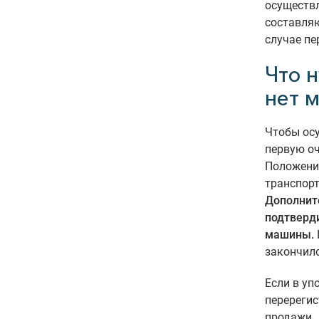
осуществл
составляю
случае пе
Что 
нет 
Чтобы осу
первую оч
Положении
транспорт
Дополнит
подтверд
машины.
закончило
Если в уп
перерегис
продажи. 