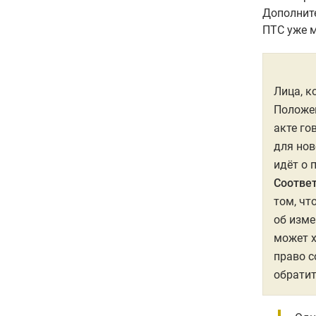
Дополните
ПТС уже 
Лица, к
Положен
акте го
для нов
идёт о 
Соответ
том, чт
об изме
может х
право с
обратит