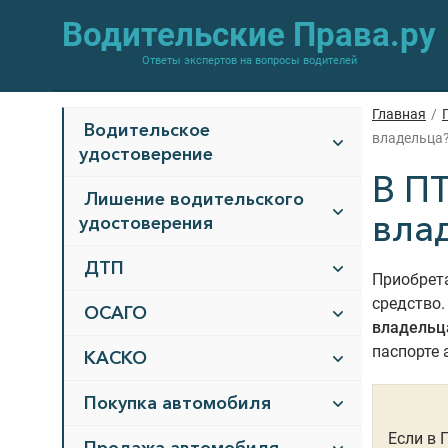
Водительские Права.ру
Ответы экспертов на вопросы водителей
Главная
/
Водительское
владельца
удостоверение
В ПТ
Лишение водительского
вла
удостоверения
ДТП
Приобрет
средство.
ОСАГО
владельца
паспорте 
КАСКО
Покупка автомобиля
Если в 