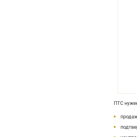
ПТС нужен
продаж
подтве