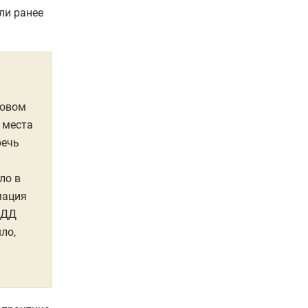
ли ранее
вовом
 места
речь
ло в
мация
БДД
ло,