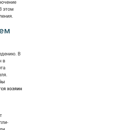
лючение
В этом
ления.
нем
едению. В
н в
рта
иля.
обы
ся хозяин
т
пли-
сли