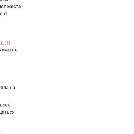
нет места
ент.
те 10
окументе
ояла на
всех
щаться
.