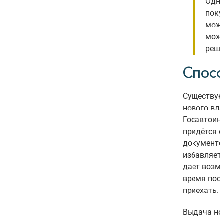
Одн
пок
мож
мож
реш
Спос
Существуе
нового вл
Госавтоин
придётся 
документ
избавляет
дает возм
время пос
приехать.
Выдача но