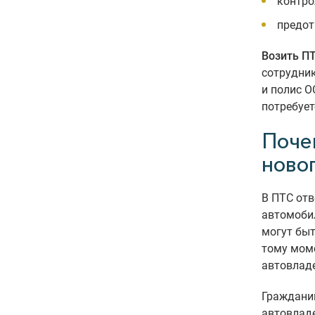
контро
предот
Возить ПТ
сотрудник
и полис О
потребует
Поче
ново
В ПТС отв
автомобил
могут быт
тому моме
автовладе
Гражданин
автовладе