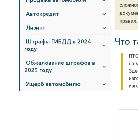
Продажа автомобиля
сложнос
докумен
Автокредит
правил.
Лизинг
Что 
Штрафы ГИБДД в 2024
году
ПТС
Обжалование штрафов в
на 
2025 году
Зде
изг
Ущерб автомобилю
изг