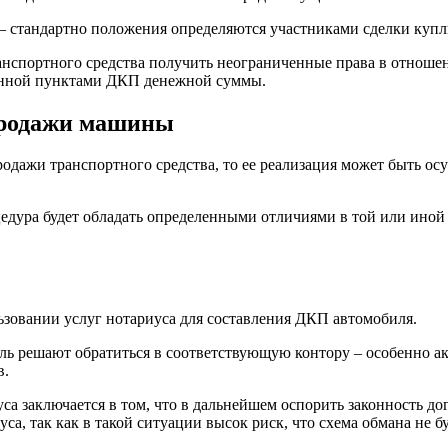
 – стандартно положения определяются участниками сделки ку
нспортного средства получить неограниченные права в отношен
ленной пунктами ДКП денежной суммы.
продажи машины
одажи транспортного средства, то ее реализация может быть ос
едура будет обладать определенными отличиями в той или иной
ьзовании услуг нотариуса для составления ДКП автомобиля.
тель решают обратиться в соответствующую контору – особенно а
в.
 заключается в том, что в дальнейшем оспорить законность до
са, так как в такой ситуации высок риск, что схема обмана не б