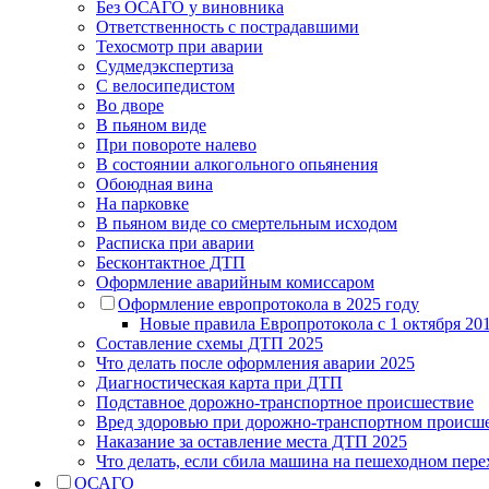
Без ОСАГО у виновника
Ответственность с пострадавшими
Техосмотр при аварии
Судмедэкспертиза
С велосипедистом
Во дворе
В пьяном виде
При повороте налево
В состоянии алкогольного опьянения
Обоюдная вина
На парковке
В пьяном виде со смертельным исходом
Расписка при аварии
Бесконтактное ДТП
Оформление аварийным комиссаром
Оформление европротокола в 2025 году
Новые правила Европротокола с 1 октября 201
Составление схемы ДТП 2025
Что делать после оформления аварии 2025
Диагностическая карта при ДТП
Подставное дорожно-транспортное происшествие
Вред здоровью при дорожно-транспортном происш
Наказание за оставление места ДТП 2025
Что делать, если сбила машина на пешеходном пере
ОСАГО