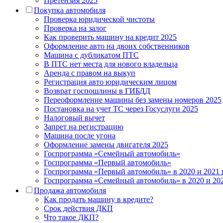
Претензия 2025
Покупка автомобиля
Проверка юридической чистоты
Проверка на залог
Как проверить машину на кредит 2025
Оформление авто на двоих собственников
Машина с дубликатом ПТС
В ПТС нет места для нового владельца
Аренда с правом на выкуп
Регистрация авто юридическим лицом
Возврат госпошлины в ГИБДД
Переоформление машины без замены номеров 2025
Постановка на учет ТС через Госуслуги 2025
Налоговый вычет
Запрет на регистрацию
Машина после угона
Оформление замены двигателя 2025
Госпрограмма «Семейный автомобиль»
Госпрограмма «Первый автомобиль»
Госпрограмма «Первый автомобиль» в 2020 и 2021 
Госпрограмма «Семейный автомобиль» в 2020 и 20
Продажа автомобиля
Как продать машину в кредите?
Срок действия ДКП
Что такое ДКП?