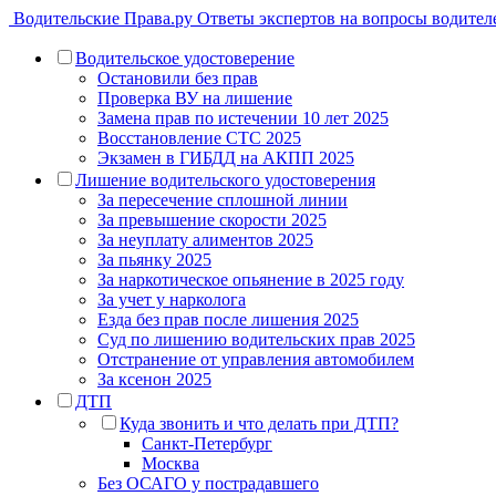
Водительские Права.ру
Ответы экспертов на вопросы водител
Водительское удостоверение
Остановили без прав
Проверка ВУ на лишение
Замена прав по истечении 10 лет 2025
Восстановление СТС 2025
Экзамен в ГИБДД на АКПП 2025
Лишение водительского удостоверения
За пересечение сплошной линии
За превышение скорости 2025
За неуплату алиментов 2025
За пьянку 2025
За наркотическое опьянение в 2025 году
За учет у нарколога
Езда без прав после лишения 2025
Суд по лишению водительских прав 2025
Отстранение от управления автомобилем
За ксенон 2025
ДТП
Куда звонить и что делать при ДТП?
Санкт-Петербург
Москва
Без ОСАГО у пострадавшего