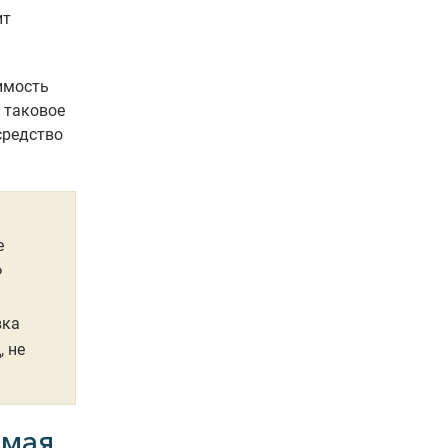
ит
имость
 таковое
средство
е
Ф
вка
, не
емая