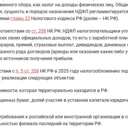
венного сбора, как налог на доходы физических лиц. Общи
я, сущность и порядок назначения НДФЛ регламентируетс
иями
главы 23
Налогового кодекса РФ (далее – НК РФ).
оответствии со
ст. 208
НК РФ, НДФЛ налогоплательщики уп
всех своих официальных доходов, то есть с заработной пла
ораров, премий, страховых выплат, дивидендов, денежных 
разного рода договоров (аренды или оказания каких-либо у
х источников получения прибыли.
ствии с
п. 5 ст. 208
НК РФ в 2025 году налогообложению по
т реализации следующих объектов:
имости, которая территориально находится в РФ.
 ценных бумаг, долей участия в уставном капитале юридич
требования к российской или иностранной организации в с
ьностью филиала последней на территории РФ.