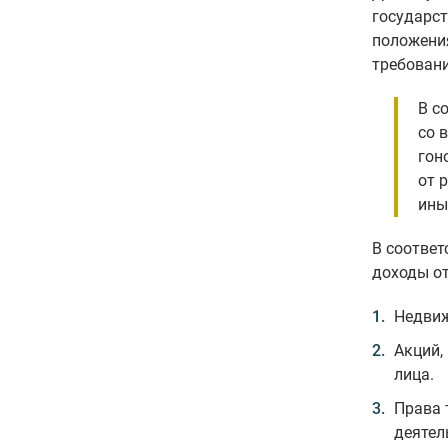
государст
положени
требован
В с
со 
гон
от 
ины
В соответ
доходы о
Недвиж
Акций,
лица.
Права 
деятел