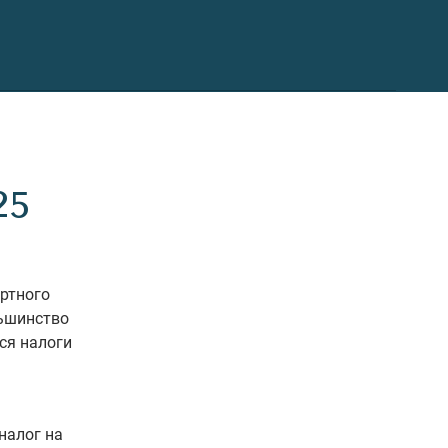
25
ортного
льшинство
ся налоги
налог на