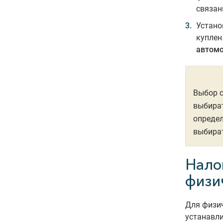
связан
Устано
куплен
автомо
Выбор 
выбират
определ
выбират
Нало
физи
Для физич
устанавли