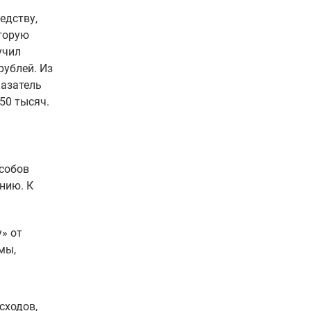
едству,
оторую
учил
рублей. Из
казатель
50 тысяч.
особов
нию. К
» от
мы,
сходов,