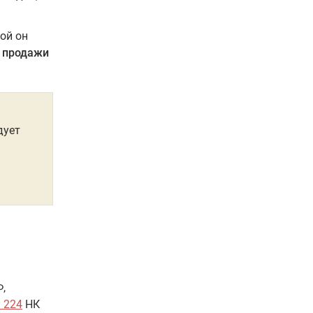
ой он
с продажи
дует
,
. 224
НК