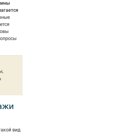
шины
лагается
рные
ется
ковы
вопросы
ы,
о
ажи
такой вид