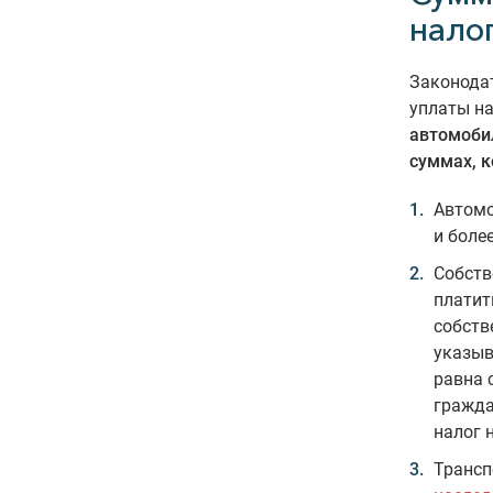
нало
Законода
уплаты на
автомоби
суммах, к
Автомо
и боле
Собств
платит
собств
указыв
равна 
гражда
налог 
Трансп