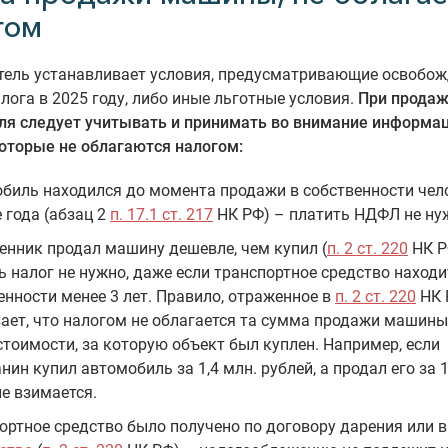
гом
тель устанавливает условия, предусматривающие освобож
лога в 2025 году, либо иные льготные условия.
При прода
ля следует учитывать и принимать во внимание информа
оторые не облагаются налогом:
биль находился до момента продажи в собственности чел
е года (абзац 2
п. 17.1 ст. 217
НК РФ) – платить НДФЛ не ну
енник продал машину дешевле, чем купил (
п. 2 ст. 220
НК Р
ь налог не нужно, даже если транспортное средство находи
енности менее 3 лет. Правило, отраженное в
п. 2 ст. 220
НК 
ает, что налогом не облагается та сумма продажи машины
стоимости, за которую объект был куплен. Например, если
нин купил автомобиль за 1,4 млн. рублей, а продал его за 1
не взимается.
ортное средство было получено по договору дарения или в