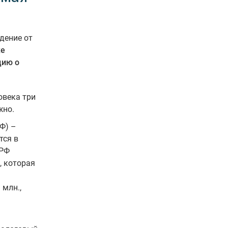
дение от
же
цию о
овека три
жно.
Ф) –
тся в
РФ
, которая
 млн.,