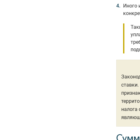
Иного 
конкре
Так
упл
тре
под
Законод
ставки.
признаю
террито
налога 
являющ
Сумм