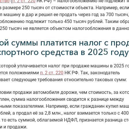
ство
(
п. 2 ст. 220
НК РФ) – налогообложению не подлежит 
в размере 250 тысяч от стоимости объекта. Например, есл
л машину в дар и решил ее продать через год за 700 тысяч,
обложению подлежит только 450 тысяч рублей. Таким обр
250 тысяч не является объектом налогообложения в данно
кой суммы платится налог с пр
спортного средства в 2025 году
которой уплачивается налог при продаже машины в 2025 го
ется положениями
п. 2 ст. 220
НК РФ. Так, законодатель
ивает следующие требования относительно таковых сумм:
ловии продажи автомобиля дороже, чем стоимость, за кот
плен, сумма налогообложения сводится к разнице между
ными показателями. Например, если гражданин купил маши
блей, а продал её за 2,8 млн., налог взимается только с 40
, то есть суммой, облагаемой НДФЛ, признается разница с
и и продажи.