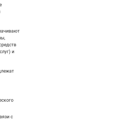
е
я
лачивают
ны,
средств
слуг) и
длежат
еского
вязи с