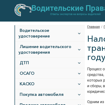
Водительские Прав
Ответы экспертов на вопросы водителей
Главная
/
Водительское
удостоверение
Нал
тра
Лишение водительского
удостоверения
год
ДТП
Процесс о
ОСАГО
средства
которых р
КАСКО
и сборы, 
юридическ
Покупка автомобиля
Одним из 