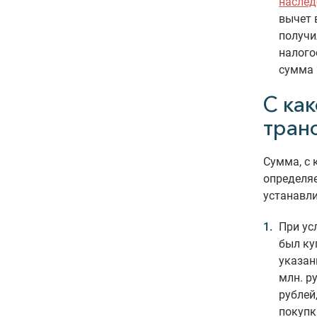
наслед
вычет 
получи
налого
сумма 
С ка
тран
Сумма, с 
определя
устанавл
При ус
был ку
указан
млн. ру
рублей
покупк