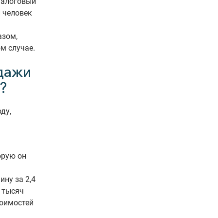
налоговый
и человек
азом,
м случае.
одажи
?
ду,
орую он
ну за 2,4
0 тысяч
тоимостей