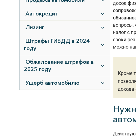
Продажа автомобиля
доход физ
сопровожд
Автокредит
обязанно
вопросы, 
Лизинг
налог с п
сроки реа
Штрафы ГИБДД в 2024
можно най
году
Обжалование штрафов в
2025 году
Кроме т
позволя
Ущерб автомобилю
дохода 
Нужн
авто
Действующ