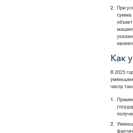
При ус
сумма 
объект
машину
указан
являет
Как 
В 2025 го
уменьшен
числу так
Примен
госуда
получе
Уменьш
фактич